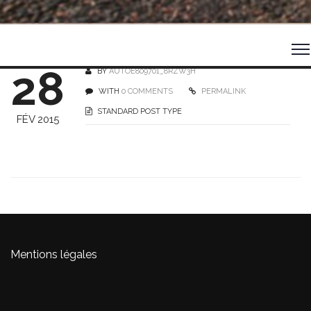
28
BY
AUTOE809701_8RZW3H
WITH
0 COMMENTS
PERMALINK
STANDARD POST TYPE
FÉV 2015
Mentions légales